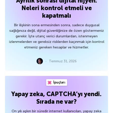
Ayrılık sonrası dijital hijyen:
Neleri kontrol etmeli ve
kapatmalı
Bir ilişkinin sona ermesinden sonra, sadece duygusal
sağlığınıza değil, dijital güvenliğinize de özen göstermeniz
gerekir. İşte utanç verici durumlardan, istenmeyen
izlenmelerden ve gereksiz risklerden kaçınmak için kontrol
etmeniz gereken hesaplar ve hizmetler.
Temmuz 31, 2026
İpuçları
Yapay zeka, CAPTCHA’yı yendi.
Sırada ne var?
On yılı aşkın bir süredir internet kullanıcıları, yapay zeka