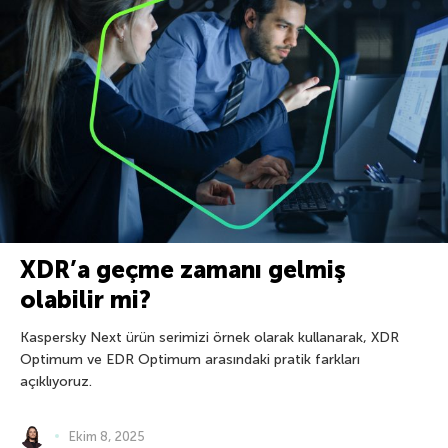
XDR’a geçme zamanı gelmiş
olabilir mi?
Kaspersky Next ürün serimizi örnek olarak kullanarak, XDR
Optimum ve EDR Optimum arasındaki pratik farkları
açıklıyoruz.
Ekim 8, 2025