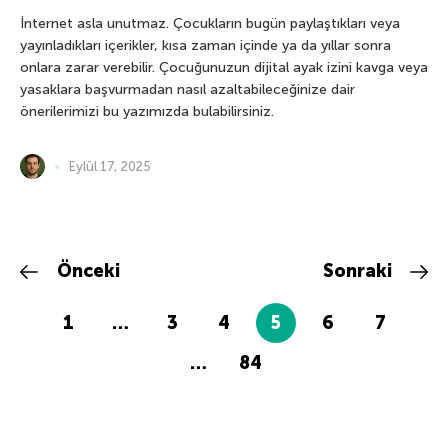
İnternet asla unutmaz. Çocukların bugün paylaştıkları veya
yayınladıkları içerikler, kısa zaman içinde ya da yıllar sonra
onlara zarar verebilir. Çocuğunuzun dijital ayak izini kavga veya
yasaklara başvurmadan nasıl azaltabileceğinize dair
önerilerimizi bu yazımızda bulabilirsiniz.
Eylül 17, 2025
Önceki
Sonraki
1
…
3
4
5
6
7
…
84