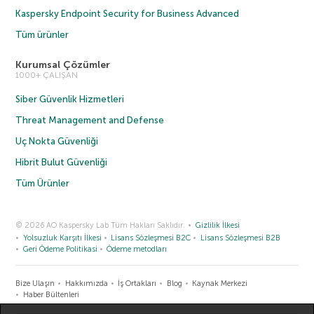
Kaspersky Endpoint Security for Business Advanced
Tüm ürünler
Kurumsal Çözümler
1000+ ÇALIŞAN
Siber Güvenlik Hizmetleri
Threat Management and Defense
Uç Nokta Güvenliği
Hibrit Bulut Güvenliği
Tüm Ürünler
© 2026 AO Kaspersky Lab Tüm Hakları Saklıdır.
Gizlilik İlkesi
Yolsuzluk Karşıtı İlkesi
Lisans Sözleşmesi B2C
Lisans Sözleşmesi B2B
Geri Ödeme Politikasi
Ödeme metodları
Bize Ulaşın
Hakkımızda
İş Ortakları
Blog
Kaynak Merkezi
Haber Bültenleri