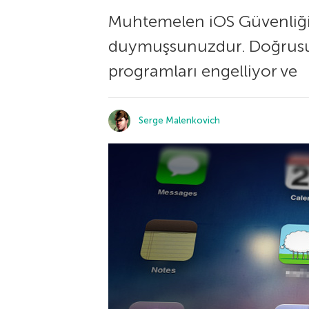
Muhtemelen iOS Güvenliği 
duymuşsunuzdur. Doğrusu, iO
programları engelliyor ve
Serge Malenkovich