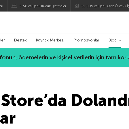
eri
5-50 çalışanlı Küçük İşletmeler
51-999 çalışanlı Orta Ölçekli İ
ogu
ler
Destek
Kaynak Merkezi
Promosyonlar
Blog
lefonun, ödemelerin ve kişisel verilerin için tam ko
Store’da Dolandı
ar