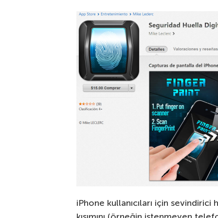
iPhone kullanıcıları için sevindiric
kısımını (örneğin istenmeyen telef