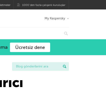
şletmeler
1000’den fazla çalışanlı kuruluşlar
My Kaspersky
ruma
Ücretsiz dene
rıcı