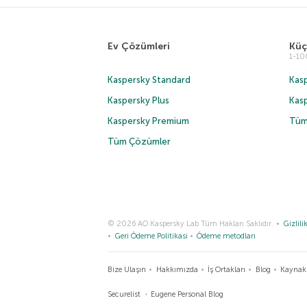
Ev Çözümleri
Küç
1-1
Kaspersky Standard
Kasp
Kaspersky Plus
Kas
Kaspersky Premium
Tüm
Tüm Çözümler
© 2026 AO Kaspersky Lab Tüm Hakları Saklıdır.
Gizlilik
Geri Ödeme Politikasi
Ödeme metodları
Bize Ulaşın
Hakkımızda
İş Ortakları
Blog
Kaynak
Securelist
Eugene Personal Blog