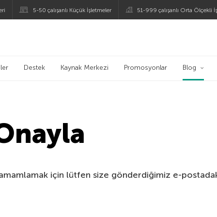
eri
5-50 çalışanlı Küçük İşletmeler
51-999 çalışanlı Orta Ölçekli İ
ogu
ler
Destek
Kaynak Merkezi
Promosyonlar
Blog
 Onayla
tamamlamak için lütfen size gönderdiğimiz e-postada