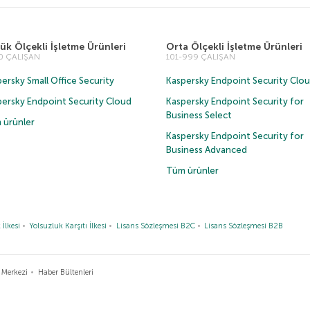
ük Ölçekli İşletme Ürünleri
Orta Ölçekli İşletme Ürünleri
00 ÇALIŞAN
101-999 ÇALIŞAN
ersky Small Office Security
Kaspersky Endpoint Security Clo
persky Endpoint Security Cloud
Kaspersky Endpoint Security for
Business Select
 ürünler
Kaspersky Endpoint Security for
Business Advanced
Tüm ürünler
 İlkesi
Yolsuzluk Karşıtı İlkesi
Lisans Sözleşmesi B2C
Lisans Sözleşmesi B2B
 Merkezi
Haber Bültenleri