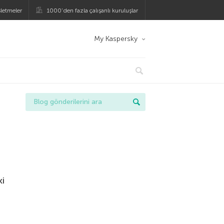
şletmeler
1000’den fazla çalışanlı kuruluşlar
My Kaspersky
ki