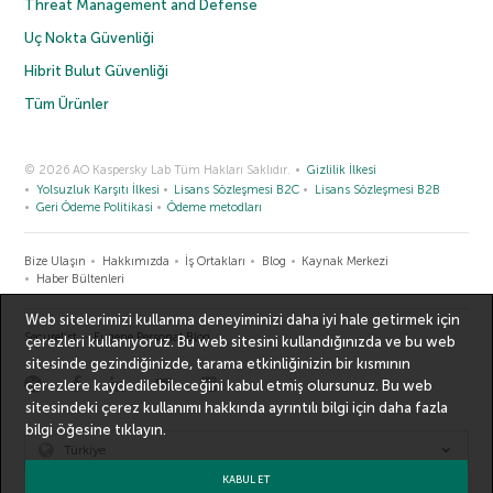
Threat Management and Defense
Uç Nokta Güvenliği
Hibrit Bulut Güvenliği
Tüm Ürünler
© 2026 AO Kaspersky Lab Tüm Hakları Saklıdır.
Gizlilik İlkesi
Yolsuzluk Karşıtı İlkesi
Lisans Sözleşmesi B2C
Lisans Sözleşmesi B2B
Geri Ödeme Politikasi
Ödeme metodları
Bize Ulaşın
Hakkımızda
İş Ortakları
Blog
Kaynak Merkezi
Haber Bültenleri
Web sitelerimizi kullanma deneyiminizi daha iyi hale getirmek için
Securelist
Eugene Personal Blog
çerezleri kullanıyoruz. Bu web sitesini kullandığınızda ve bu web
sitesinde gezindiğinizde, tarama etkinliğinizin bir kısmının
çerezlere kaydedilebileceğini kabul etmiş olursunuz. Bu web
sitesindeki çerez kullanımı hakkında ayrıntılı bilgi için
daha fazla
bilgi
öğesine tıklayın.
Türkiye
KABUL ET