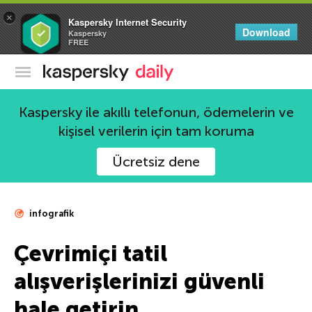
×
Kaspersky Internet Security
Download
Kaspersky
FREE
Kaspersky Resmi Blogu
Kaspersky ile akıllı telefonun, ödemelerin ve
kişisel verilerin için tam koruma
Ücretsiz dene
infografik
Çevrimiçi tatil
alışverişlerinizi güvenli
hale getirin