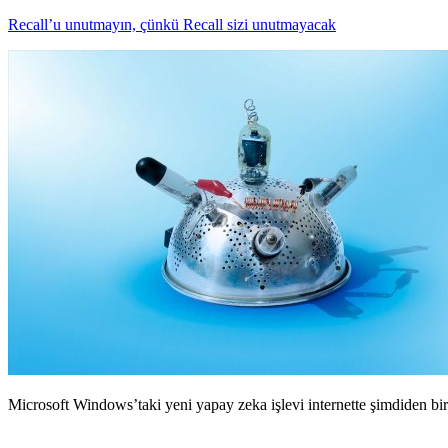
Recall’u unutmayın, çünkü Recall sizi unutmayacak
Microsoft Windows’taki yeni yapay zeka işlevi internette şimdiden bir 