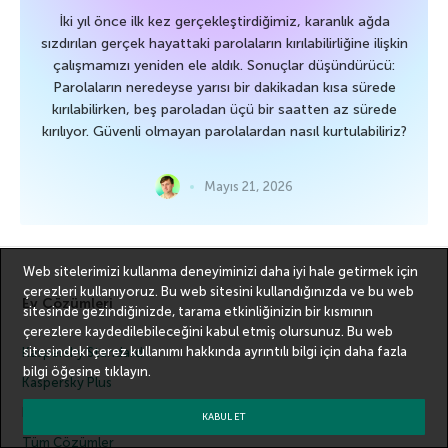
İki yıl önce ilk kez gerçekleştirdiğimiz, karanlık ağda
sızdırılan gerçek hayattaki parolaların kırılabilirliğine ilişkin
çalışmamızı yeniden ele aldık. Sonuçlar düşündürücü:
Parolaların neredeyse yarısı bir dakikadan kısa sürede
kırılabilirken, beş paroladan üçü bir saatten az sürede
kırılıyor. Güvenli olmayan parolalardan nasıl kurtulabiliriz?
Mayıs 21, 2026
Web sitelerimizi kullanma deneyiminizi daha iyi hale getirmek için
çerezleri kullanıyoruz. Bu web sitesini kullandığınızda ve bu web
Ev Çözümleri
sitesinde gezindiğinizde, tarama etkinliğinizin bir kısmının
çerezlere kaydedilebileceğini kabul etmiş olursunuz. Bu web
sitesindeki çerez kullanımı hakkında ayrıntılı bilgi için
daha fazla
Kaspersky Standard
bilgi
öğesine tıklayın.
Kaspersky Plus
Kaspersky Premium
KABUL ET
Tüm Çözümler