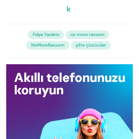
Fidye Yazılımı
no more ransom
NoMoreRansom
şifre çözücüler