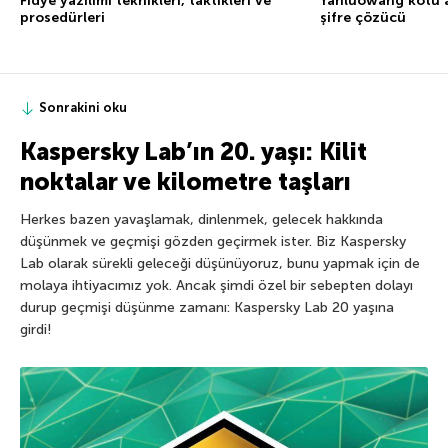
Fidye yazılımı teknikleri, taktikleri ve
Yanluowang kötü a
prosedürleri
şifre çözücü
Sonrakini oku
Kaspersky Lab’ın 20. yaşı: Kilit
noktalar ve kilometre taşları
Herkes bazen yavaşlamak, dinlenmek, gelecek hakkında
düşünmek ve geçmişi gözden geçirmek ister. Biz Kaspersky
Lab olarak sürekli geleceği düşünüyoruz, bunu yapmak için de
molaya ihtiyacımız yok. Ancak şimdi özel bir sebepten dolayı
durup geçmişi düşünme zamanı: Kaspersky Lab 20 yaşına
girdi!