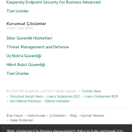
Kaspersky Endpoint Security for Business Advanced
Tüm ürünler
Kurumsal Çözümler
1000+ ÇALIŞAN
Siber Güvenlik Hizmetleri
Threat Management and Defense
Uç Nokta Güvenliği
Hibrit Bulut Güvenliği
Tüm Ürünler
© 2026 AO Kaspersky Lab Tüm Hakları Saklıdır.
Gizlilik İlkesi
Yolsuzluk Karşıtı İlkesi
Lisans Sözleşmesi B2C
Lisans Sözleşmesi B2B
Geri Ödeme Politikasi
Ödeme metodları
Bize Ulaşın
Hakkımızda
İş Ortakları
Blog
Kaynak Merkezi
Haber Bültenleri
Web sitelerimizi kullanma deneyiminizi daha iyi hale getirmek için