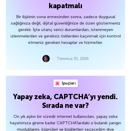
kapatmalı
Bir ilişkinin sona ermesinden sonra, sadece duygusal
sağlığınıza değil, dijital güvenliğinize de özen göstermeniz
gerekir. İşte utanç verici durumlardan, istenmeyen
izlenmelerden ve gereksiz risklerden kaçınmak için kontrol
etmeniz gereken hesaplar ve hizmetler.
Temmuz 31, 2026
İpuçları
Yapay zeka, CAPTCHA’yı yendi.
Sırada ne var?
On yılı aşkın bir süredir internet kullanıcıları, yapay zeka
hayatımıza girene kadar CAPTCHA’lardaki o bulanık yangın
musluklarını, köprüleri ve bisikletleri seçeceğim diye