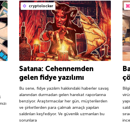
cryptolocker
Satana: Cehennemden
Ba
gelen fidye yazılımı
ç
Bu sene, fidye yazılım hakkındaki haberler savaş
Bilg
alanından durmadan gelen harekat raporlarına
vir
i
benziyor. Araştırmacılar her gün, müşterilerden
yapı
nızı
ve şirketlerden para çalmak amaçlı yapılan
sal
saldırıları keşfediyor. Ve güvenlik uzmanları bu
sıra
sorunlara
ince