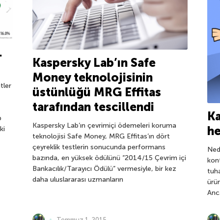
.
Kaspersky Lab’ın Safe
Money teknolojisinin
tler
üstünlüğü MRG Effitas
tarafından tescillendi
Ka
b
Kaspersky Lab’ın çevrimiçi ödemeleri koruma
he
ki
teknolojisi Safe Money, MRG Effitas’ın dört
çeyreklik testlerin sonucunda performans
Ned
bazında, en yüksek ödülünü “2014/15 Çevrim içi
kon
Bankacılık/Tarayıcı Ödülü” vermesiyle, bir kez
tuha
daha uluslararası uzmanların
ürü
Anc
Temmuz 1, 2015