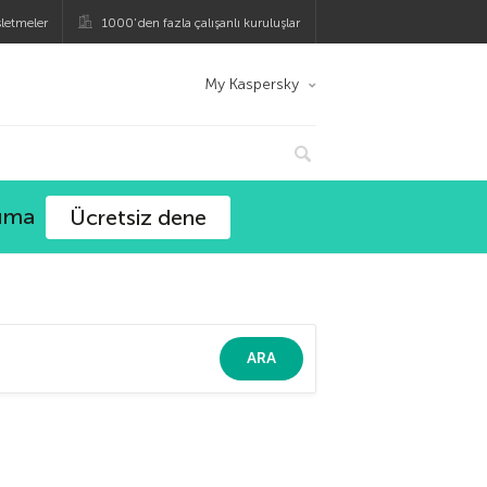
şletmeler
1000’den fazla çalışanlı kuruluşlar
My Kaspersky
ruma
Ücretsiz dene
ARA