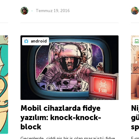
Temmuz 19, 2016
android
Mobil cihazlarda fidye
Ni
yazılım: knock-knock-
gü
block
sp
Geçenlerde, ciddi pis bir iş olan masaüstü fidye
E-ma