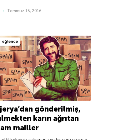
Temmuz 15, 2016
eğlence
jerya’dan gönderilmiş,
lmekten karın ağrıtan
am mailler
il filtreleriniz çalışmasa ve bir sürü spam e-