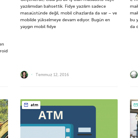
yazılımıdan bahsettik. Fidye yazılım sadece
mail
masaüstünde değil, mobil cihazlarda da var – ve
mail
mobilde yükselmeye devam ediyor. Bugün en
bu 
yaygın mobil fidye
da d
çen
roid
Temmuz 12, 2016
atm