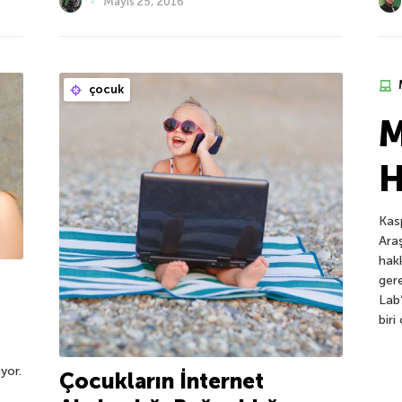
Mayıs 25, 2016
çocuk
M
H
Kas
Araş
hak
ger
Lab
bir
ıyor.
Çocukların İnternet