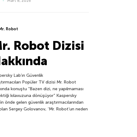
Mart 8, 2016
Mr. Robot
r. Robot Dizisi
akkında
persky Lab’ın Güvenlik
tırmacıları Popüler TV dizisi Mr. Robot
kında konuştu “Bazen dizi, ne yapılmaması
ektiği kılavuzuna dönüşüyor” Kaspersky
’in önde gelen güvenlik araştırmacılarından
i olan Sergey Golovanov, ‘Mr. Robot’un neden