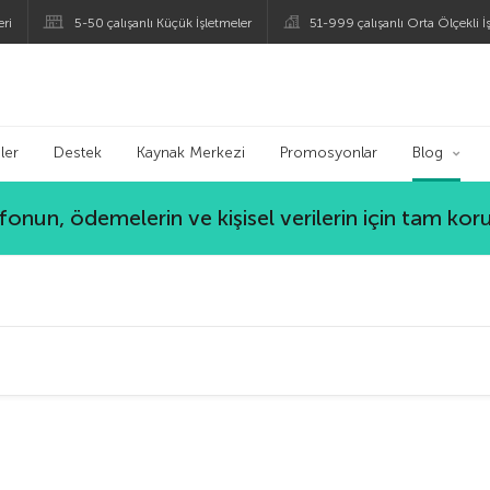
eri
5-50 çalışanlı Küçük İşletmeler
51-999 çalışanlı Orta Ölçekli İ
logu
ler
Destek
Kaynak Merkezi
Promosyonlar
Blog
lefonun, ödemelerin ve kişisel verilerin için tam ko