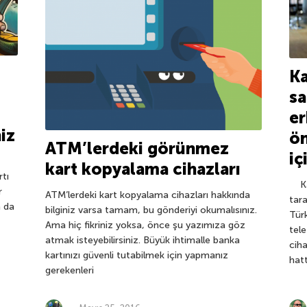
Ka
sa
er
niz
ö
ATM’lerdeki görünmez
iç
kart kopyalama cihazları
rtı
Kas
r
ATM’lerdeki kart kopyalama cihazları hakkında
tara
a da
bilginiz varsa tamam, bu gönderiyi okumalısınız.
Türk
Ama hiç fikriniz yoksa, önce şu yazımıza göz
tele
atmak isteyebilirsiniz. Büyük ihtimalle banka
cih
kartınızı güvenli tutabilmek için yapmanız
hat
gerekenleri