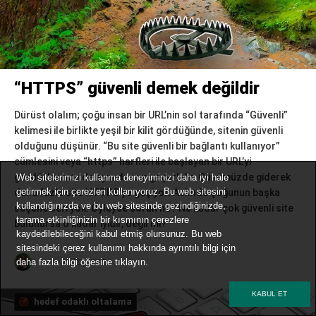
“HTTPS” güvenli demek değildir
Dürüst olalım; çoğu insan bir URL’nin sol tarafında “Güvenli”
kelimesi ile birlikte yeşil bir kilit gördüğünde, sitenin güvenli
olduğunu düşünür. “Bu site güvenli bir bağlantı kullanıyor”
cümlesini veya “https” harfleri ile başlayan bir URL’yi
gördüklerinde de aynı durum geçerlidir. Günümüzde giderek
Web sitelerimizi kullanma deneyiminizi daha iyi hale
getirmek için çerezleri kullanıyoruz. Bu web sitesini
daha fazla site HTTPS’ye geçiyor. Aslında çoğunun başka
kullandığınızda ve bu web sitesinde gezindiğinizde,
seçenekleri yok. Öyleyse sorun ne? Ne kadar çok güvenli site
tarama etkinliğinizin bir kısmının çerezlere
bulunursa o kadar iyidir, değil mi?
kaydedilebileceğini kabul etmiş olursunuz. Bu web
sitesindeki çerez kullanımı hakkında ayrıntılı bilgi için
Ocak 22, 2018
daha fazla bilgi
öğesine tıklayın.
KABUL ET
hedef odaklı oltalama