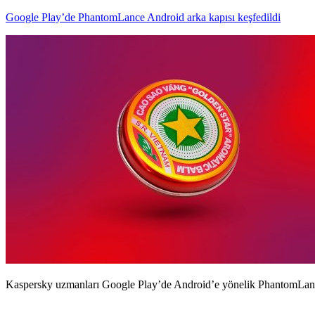
Google Play’de PhantomLance Android arka kapısı keşfedildi
Kaspersky uzmanları Google Play’de Android’e yönelik PhantomLanc