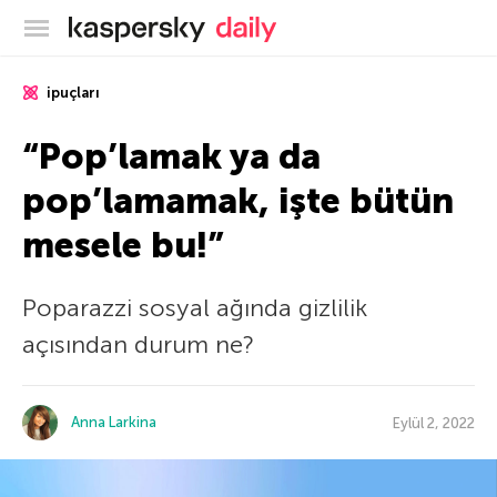
Kaspersky Resmi Blogu
ipuçları
“Pop’lamak ya da
pop’lamamak, işte bütün
mesele bu!”
Poparazzi sosyal ağında gizlilik
açısından durum ne?
Anna Larkina
Eylül 2, 2022