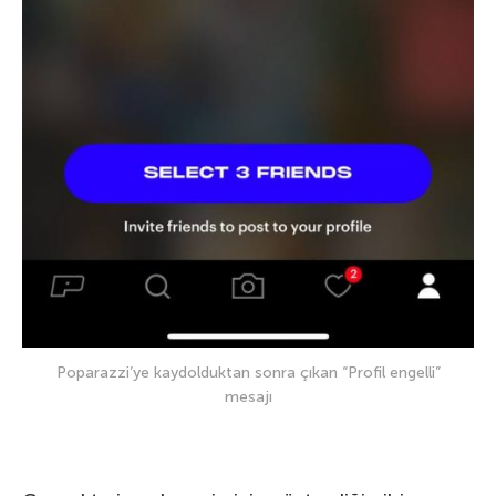
Poparazzi’ye kaydolduktan sonra çıkan “Profil engelli”
mesajı