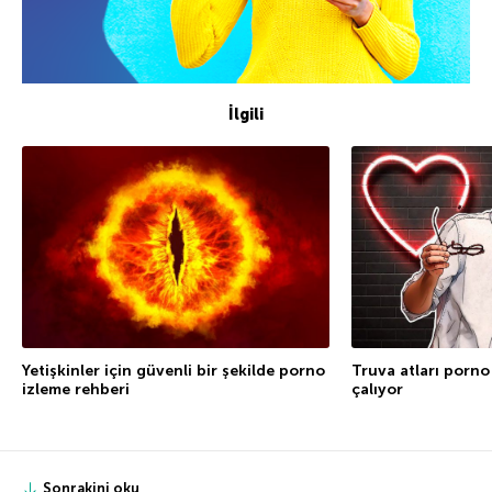
İlgili
Truva atları porno 
Yetişkinler için güvenli bir şekilde porno
çalıyor
izleme rehberi
Sonrakini oku