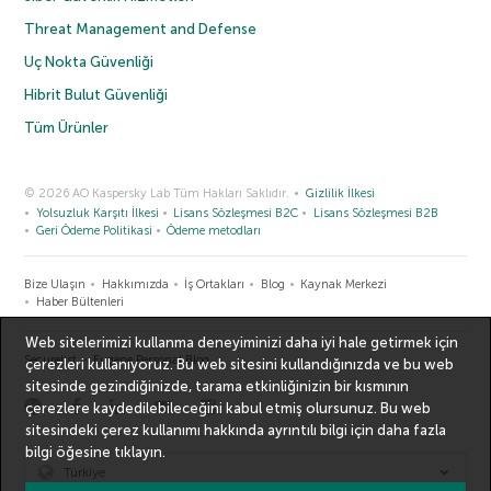
Threat Management and Defense
Uç Nokta Güvenliği
Hibrit Bulut Güvenliği
Tüm Ürünler
© 2026 AO Kaspersky Lab Tüm Hakları Saklıdır.
Gizlilik İlkesi
Yolsuzluk Karşıtı İlkesi
Lisans Sözleşmesi B2C
Lisans Sözleşmesi B2B
Geri Ödeme Politikasi
Ödeme metodları
Bize Ulaşın
Hakkımızda
İş Ortakları
Blog
Kaynak Merkezi
Haber Bültenleri
Web sitelerimizi kullanma deneyiminizi daha iyi hale getirmek için
Securelist
Eugene Personal Blog
çerezleri kullanıyoruz. Bu web sitesini kullandığınızda ve bu web
sitesinde gezindiğinizde, tarama etkinliğinizin bir kısmının
çerezlere kaydedilebileceğini kabul etmiş olursunuz. Bu web
sitesindeki çerez kullanımı hakkında ayrıntılı bilgi için
daha fazla
bilgi
öğesine tıklayın.
Türkiye