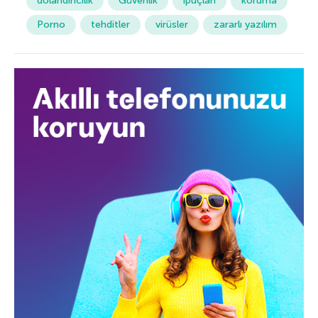
dolandırıcılık
Güvenlik
ipuçları
koruma
Porno
tehditler
virüsler
zararlı yazılım