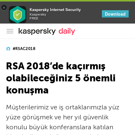
×
Kaspersky Internet Security
Download
Kaspersky
FREE
Kaspersky Resmi Blogu
#RSAC2018
RSA 2018’de kaçırmış
olabileceğiniz 5 önemli
konuşma
Müşterilerimiz ve iş ortaklarımızla yüz
yüze görüşmek ve her yıl güvenlik
konulu büyük konferanslara katılan