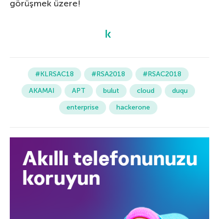
görüşmek üzere!
#KLRSAC18
#RSA2018
#RSAC2018
AKAMAI
APT
bulut
cloud
duqu
enterprise
hackerone