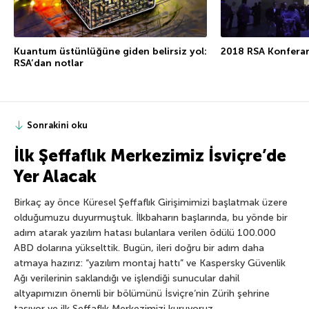
Kuantum üstünlüğüne giden belirsiz yol:
2018 RSA Konferan
RSA’dan notlar
Sonrakini oku
İlk Şeffaflık Merkezimiz İsviçre’de
Yer Alacak
Birkaç ay önce Küresel Şeffaflık Girişimimizi başlatmak üzere
olduğumuzu duyurmuştuk. İlkbaharın başlarında, bu yönde bir
adım atarak yazılım hatası bulanlara verilen ödülü 100.000
ABD dolarına yükselttik. Bugün, ileri doğru bir adım daha
atmaya hazırız: “yazılım montaj hattı” ve Kaspersky Güvenlik
Ağı verilerinin saklandığı ve işlendiği sunucular dahil
altyapımızın önemli bir bölümünü İsviçre’nin Zürih şehrine
taşıyor ve ilk Şeffaflık Merkezimizi kuruyoruz.