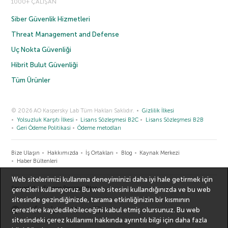
1000+ ÇALIŞAN
Siber Güvenlik Hizmetleri
Threat Management and Defense
Uç Nokta Güvenliği
Hibrit Bulut Güvenliği
Tüm Ürünler
© 2026 AO Kaspersky Lab Tüm Hakları Saklıdır.
Gizlilik İlkesi
Yolsuzluk Karşıtı İlkesi
Lisans Sözleşmesi B2C
Lisans Sözleşmesi B2B
Geri Ödeme Politikasi
Ödeme metodları
Bize Ulaşın
Hakkımızda
İş Ortakları
Blog
Kaynak Merkezi
Haber Bültenleri
Web sitelerimizi kullanma deneyiminizi daha iyi hale getirmek için
Securelist
Eugene Personal Blog
çerezleri kullanıyoruz. Bu web sitesini kullandığınızda ve bu web
sitesinde gezindiğinizde, tarama etkinliğinizin bir kısmının
çerezlere kaydedilebileceğini kabul etmiş olursunuz. Bu web
sitesindeki çerez kullanımı hakkında ayrıntılı bilgi için
daha fazla