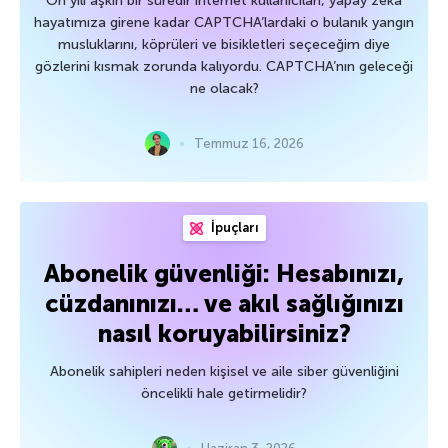
On yılı aşkın bir süredir internet kullanıcıları, yapay zeka
hayatımıza girene kadar CAPTCHA’lardaki o bulanık yangın
musluklarını, köprüleri ve bisikletleri seçeceğim diye
gözlerini kısmak zorunda kalıyordu. CAPTCHA’nın geleceği
ne olacak?
Temmuz 16, 2026
İpuçları
Abonelik güvenliği: Hesabınızı,
cüzdanınızı… ve akıl sağlığınızı
nasıl koruyabilirsiniz?
Abonelik sahipleri neden kişisel ve aile siber güvenliğini
öncelikli hale getirmelidir?