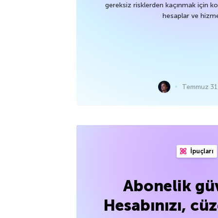
gereksiz risklerden kaçınmak için k
hesaplar ve hizme
Temmuz 31,
İpuçları
Abonelik güv
Hesabınızı, cü