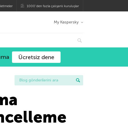
şletmeler
1000’den fazla çalışanlı kuruluşlar
My Kaspersky
ruma
Ücretsiz dene
lma
üncelleme