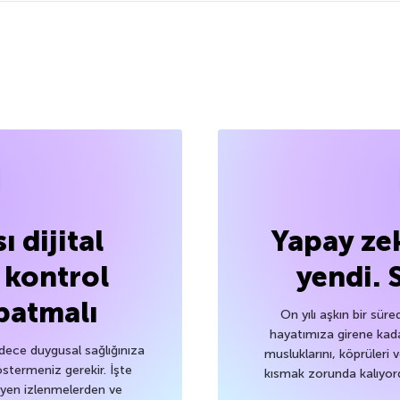
ı dijital
Yapay ze
i kontrol
yendi. 
patmalı
On yılı aşkın bir süre
hayatımıza girene kad
adece duygusal sağlığınıza
musluklarını, köprüleri 
östermeniz gerekir. İşte
kısmak zorunda kalıyor
eyen izlenmelerden ve