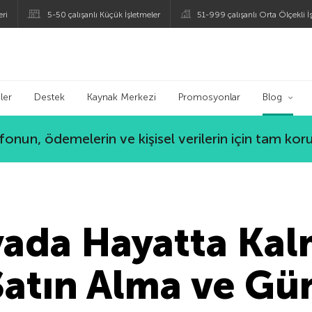
eri
5-50 çalışanlı Küçük İşletmeler
51-999 çalışanlı Orta Ölçekli İ
ogu
ler
Destek
Kaynak Merkezi
Promosyonlar
Blog
lefonun, ödemelerin ve kişisel verilerin için tam ko
yada Hayatta Ka
Satın Alma ve G