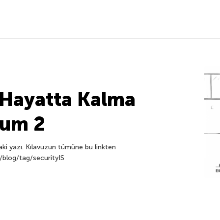
 Hayatta Kalma
lum 2
i yazı. Kılavuzun tümüne bu linkten
r/blog/tag/securityIS