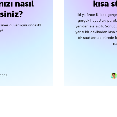
nızı nasıl
kısa s
siniz?
İki yıl önce ilk kez gerç
gerçek hayattaki parolala
siber güvenliğini öncelikli
yeniden ele aldık. Sonuç
r?
yarısı bir dakikadan kısa
bir saatten az sürede k
na
 2026