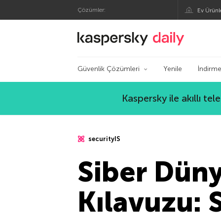
Çözümler:
Ev Ürünl
Kaspersky Resmi Bl
Güvenlik Çözümleri
Yenile
İndirme
Kaspersky ile akıllı te
securityIS
Siber Dün
Kılavuzu: 