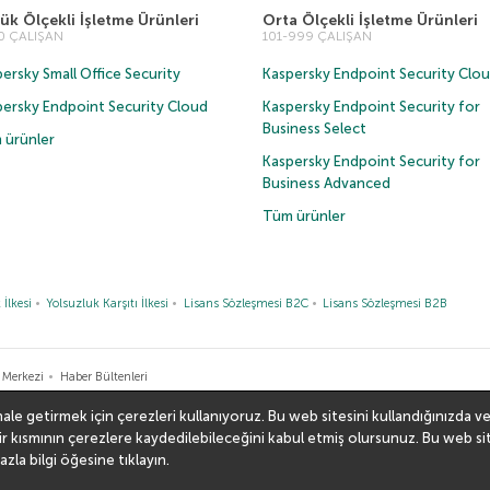
ük Ölçekli İşletme Ürünleri
Orta Ölçekli İşletme Ürünleri
00 ÇALIŞAN
101-999 ÇALIŞAN
ersky Small Office Security
Kaspersky Endpoint Security Clo
persky Endpoint Security Cloud
Kaspersky Endpoint Security for
Business Select
 ürünler
Kaspersky Endpoint Security for
Business Advanced
Tüm ürünler
 İlkesi
Yolsuzluk Karşıtı İlkesi
Lisans Sözleşmesi B2C
Lisans Sözleşmesi B2B
 Merkezi
Haber Bültenleri
hale getirmek için çerezleri kullanıyoruz. Bu web sitesini kullandığınızda 
bir kısmının çerezlere kaydedilebileceğini kabul etmiş olursunuz. Bu web si
azla bilgi
öğesine tıklayın.