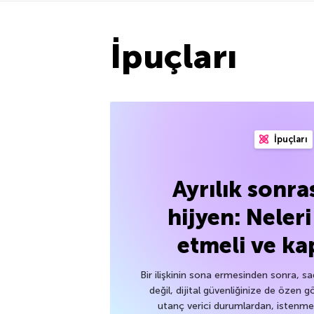
İpuçları
İpuçları
Ayrılık sonras
hijyen: Neler
etmeli ve ka
Bir ilişkinin sona ermesinden sonra, s
değil, dijital güvenliğinize de özen g
utanç verici durumlardan, istenm