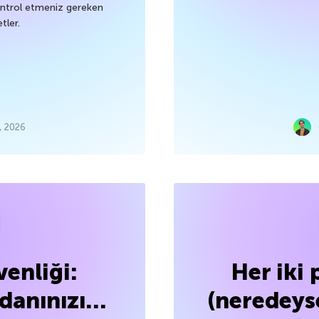
ontrol etmeniz gereken
tler.
 2026
enliği:
Her iki 
zdanınızı…
(neredeys