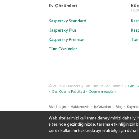
Ev Çözümleri
Küç
1-1
Kaspersky Standard
Kasp
Kaspersky Plus
Kas
Kaspersky Premium
Tüm
Tüm Çözümler
© 2026 AO Kaspersky Lab Tüm Hakları Saklıdır.
Gizlilik
Geri Ödeme Politikasi
Ödeme metodları
Bize Ulaşın
Hakkımızda
İş Ortakları
Blog
Kaynak
Web sitelerimizi kullanma deneyiminizi daha iyi 
Securelist
Eugene Personal Blog
sitesinde gezindiğinizde, tarama etkinliğinizin 
çerez kullanımı hakkında ayrıntılı bilgi için
daha f