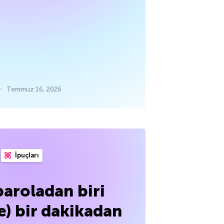
Temmuz 16, 2026
İpuçları
paroladan biri
e) bir dakikadan