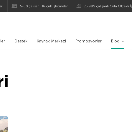
eri
5-50 çalışanlı Küçük İşletmeler
51-999 çalışanlı Orta Ölçekli İ
ogu
ler
Destek
Kaynak Merkezi
Promosyonlar
Blog
ri