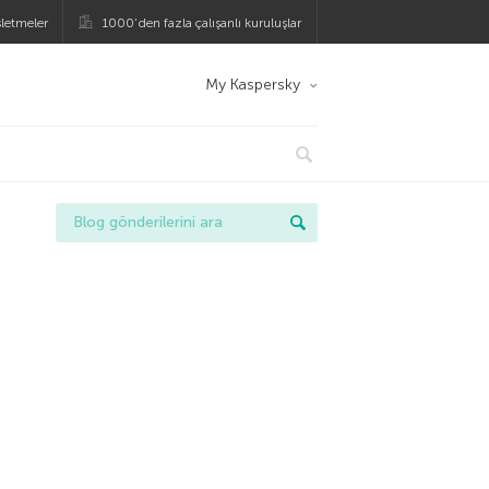
şletmeler
1000’den fazla çalışanlı kuruluşlar
My Kaspersky