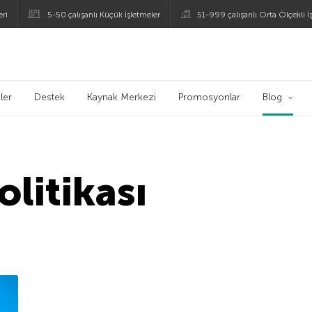
eri
5-50 çalışanlı Küçük İşletmeler
51-999 çalışanlı Orta Ölçekli İ
ogu
ler
Destek
Kaynak Merkezi
Promosyonlar
Blog
litikası