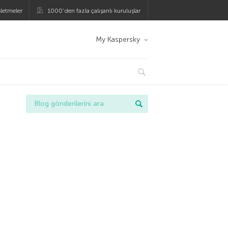
şletmeler
1000’den fazla çalışanlı kuruluşlar
My Kaspersky