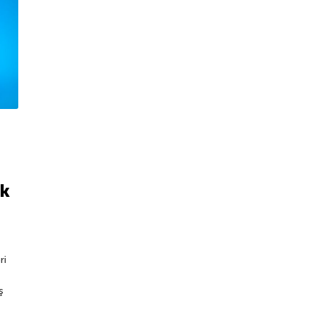
ak
ri
ş