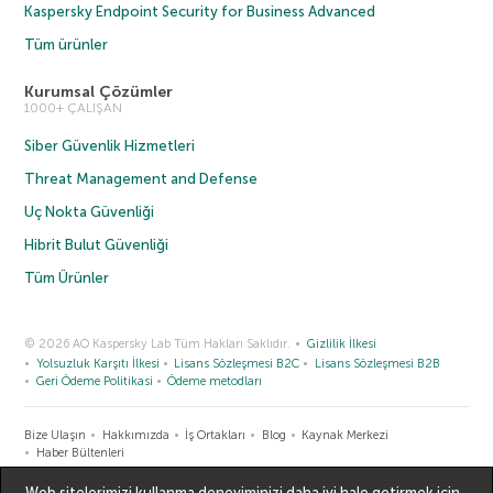
Kaspersky Endpoint Security for Business Advanced
Tüm ürünler
Kurumsal Çözümler
1000+ ÇALIŞAN
Siber Güvenlik Hizmetleri
Threat Management and Defense
Uç Nokta Güvenliği
Hibrit Bulut Güvenliği
Tüm Ürünler
© 2026 AO Kaspersky Lab Tüm Hakları Saklıdır.
Gizlilik İlkesi
Yolsuzluk Karşıtı İlkesi
Lisans Sözleşmesi B2C
Lisans Sözleşmesi B2B
Geri Ödeme Politikasi
Ödeme metodları
Bize Ulaşın
Hakkımızda
İş Ortakları
Blog
Kaynak Merkezi
Haber Bültenleri
Web sitelerimizi kullanma deneyiminizi daha iyi hale getirmek için