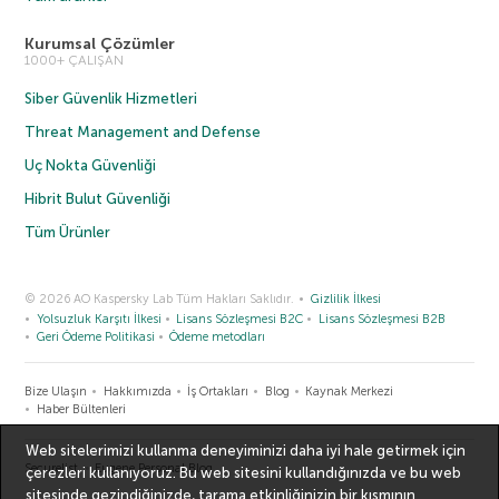
Kurumsal Çözümler
1000+ ÇALIŞAN
Siber Güvenlik Hizmetleri
Threat Management and Defense
Uç Nokta Güvenliği
Hibrit Bulut Güvenliği
Tüm Ürünler
© 2026 AO Kaspersky Lab Tüm Hakları Saklıdır.
Gizlilik İlkesi
Yolsuzluk Karşıtı İlkesi
Lisans Sözleşmesi B2C
Lisans Sözleşmesi B2B
Geri Ödeme Politikasi
Ödeme metodları
Bize Ulaşın
Hakkımızda
İş Ortakları
Blog
Kaynak Merkezi
Haber Bültenleri
Web sitelerimizi kullanma deneyiminizi daha iyi hale getirmek için
Securelist
Eugene Personal Blog
çerezleri kullanıyoruz. Bu web sitesini kullandığınızda ve bu web
sitesinde gezindiğinizde, tarama etkinliğinizin bir kısmının