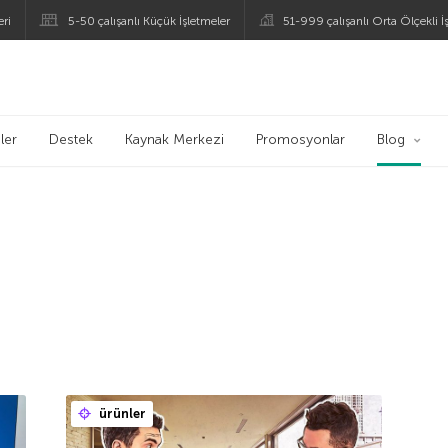
eri
5-50 çalışanlı Küçük İşletmeler
51-999 çalışanlı Orta Ölçekli İ
ogu
ler
Destek
Kaynak Merkezi
Promosyonlar
Blog
ürünler