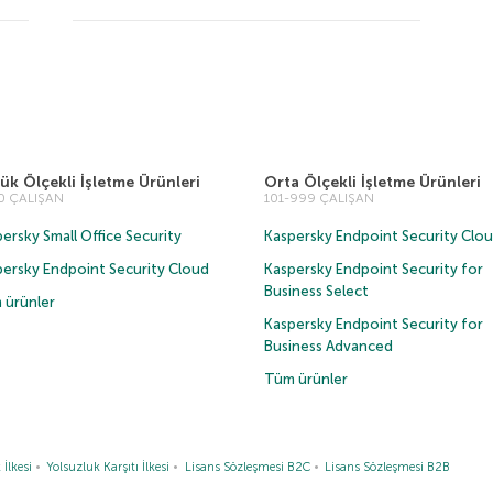
ük Ölçekli İşletme Ürünleri
Orta Ölçekli İşletme Ürünleri
00 ÇALIŞAN
101-999 ÇALIŞAN
ersky Small Office Security
Kaspersky Endpoint Security Clo
persky Endpoint Security Cloud
Kaspersky Endpoint Security for
Business Select
 ürünler
Kaspersky Endpoint Security for
Business Advanced
Tüm ürünler
 İlkesi
Yolsuzluk Karşıtı İlkesi
Lisans Sözleşmesi B2C
Lisans Sözleşmesi B2B