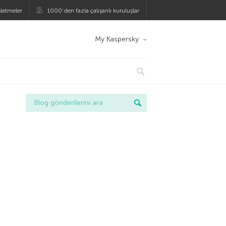
şletmeler
1000’den fazla çalışanlı kuruluşlar
My Kaspersky