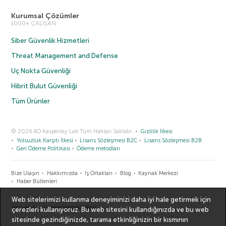
Kurumsal Çözümler
1000+ ÇALIŞAN
Siber Güvenlik Hizmetleri
Threat Management and Defense
Uç Nokta Güvenliği
Hibrit Bulut Güvenliği
Tüm Ürünler
© 2026 AO Kaspersky Lab Tüm Hakları Saklıdır.
Gizlilik İlkesi
Yolsuzluk Karşıtı İlkesi
Lisans Sözleşmesi B2C
Lisans Sözleşmesi B2B
Geri Ödeme Politikasi
Ödeme metodları
Bize Ulaşın
Hakkımızda
İş Ortakları
Blog
Kaynak Merkezi
Haber Bültenleri
Web sitelerimizi kullanma deneyiminizi daha iyi hale getirmek için
Securelist
Eugene Personal Blog
çerezleri kullanıyoruz. Bu web sitesini kullandığınızda ve bu web
sitesinde gezindiğinizde, tarama etkinliğinizin bir kısmının