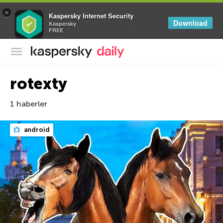
×
Kaspersky Internet Security
Download
Kaspersky
FREE
Kaspersky Resmi Blogu
rotexty
1 haberler
android