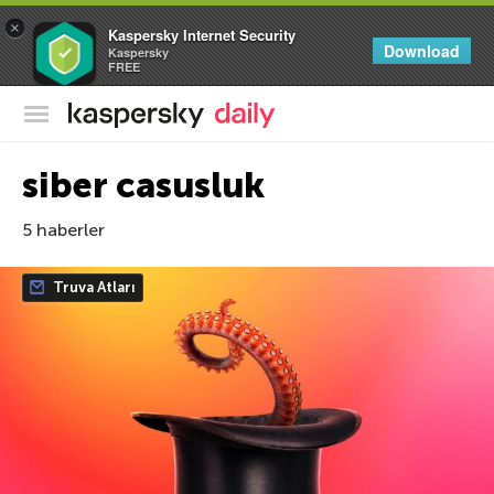
×
Kaspersky Internet Security
Download
Kaspersky
FREE
Kaspersky Resmi Blogu
siber casusluk
5 haberler
Truva Atları