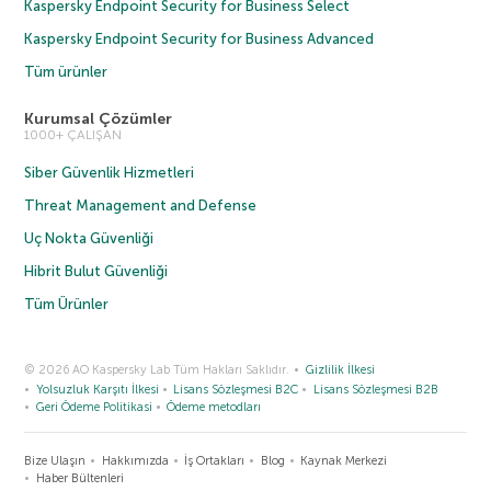
Kaspersky Endpoint Security for Business Select
Kaspersky Endpoint Security for Business Advanced
Tüm ürünler
Kurumsal Çözümler
1000+ ÇALIŞAN
Siber Güvenlik Hizmetleri
Threat Management and Defense
Uç Nokta Güvenliği
Hibrit Bulut Güvenliği
Tüm Ürünler
© 2026 AO Kaspersky Lab Tüm Hakları Saklıdır.
Gizlilik İlkesi
Yolsuzluk Karşıtı İlkesi
Lisans Sözleşmesi B2C
Lisans Sözleşmesi B2B
Geri Ödeme Politikasi
Ödeme metodları
Bize Ulaşın
Hakkımızda
İş Ortakları
Blog
Kaynak Merkezi
Haber Bültenleri