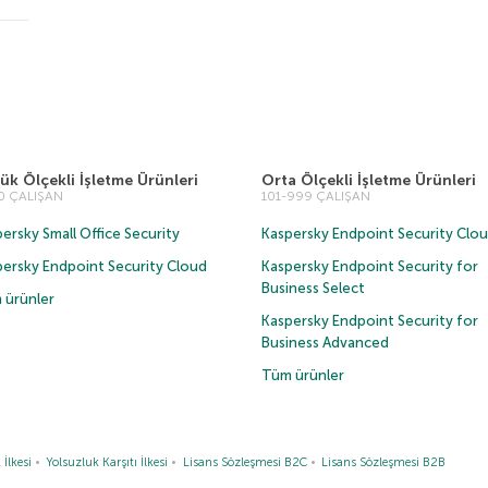
ük Ölçekli İşletme Ürünleri
Orta Ölçekli İşletme Ürünleri
00 ÇALIŞAN
101-999 ÇALIŞAN
ersky Small Office Security
Kaspersky Endpoint Security Clo
persky Endpoint Security Cloud
Kaspersky Endpoint Security for
Business Select
 ürünler
Kaspersky Endpoint Security for
Business Advanced
Tüm ürünler
 İlkesi
Yolsuzluk Karşıtı İlkesi
Lisans Sözleşmesi B2C
Lisans Sözleşmesi B2B