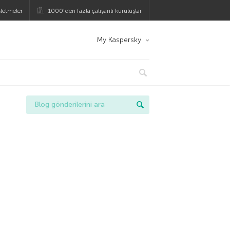
şletmeler
1000’den fazla çalışanlı kuruluşlar
My Kaspersky