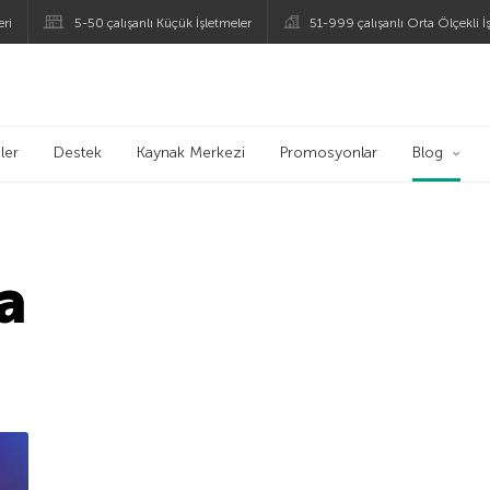
eri
5-50 çalışanlı Küçük İşletmeler
51-999 çalışanlı Orta Ölçekli İ
ogu
ler
Destek
Kaynak Merkezi
Promosyonlar
Blog
a