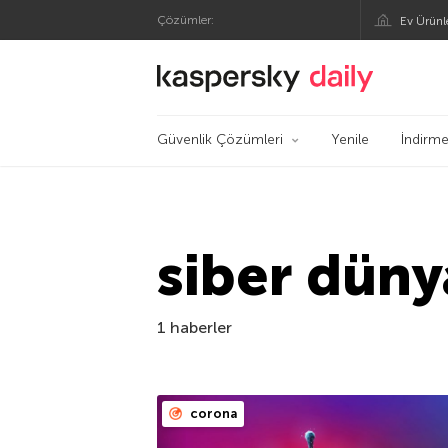
Çözümler:
Ev Ürünl
Kaspersky Resmi Bl
Güvenlik Çözümleri
Yenile
İndirme
siber düny
1 haberler
corona