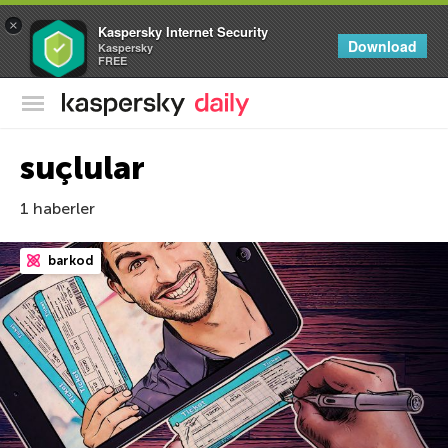
×
Kaspersky Internet Security
Download
Kaspersky
FREE
Kaspersky Resmi Blogu
suçlular
1 haberler
barkod