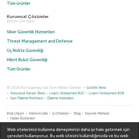
Tüm ürünler
Kurumsal Çözümler
1000+ ÇALIŞAN
Siber Güvenlik Hizmetleri
Threat Management and Defense
Uç Nokta Güvenliği
Hibrit Bulut Güvenliği
Tüm Ürünler
© 2026 AO Kaspersky Lab Tüm Hakları Saklıdır.
Gizlilik İlkesi
Yolsuzluk Karşıtı İlkesi
Lisans Sözleşmesi B2C
Lisans Sözleşmesi B2B
Geri Ödeme Politikasi
Ödeme metodları
Bize Ulaşın
Hakkımızda
İş Ortakları
Blog
Kaynak Merkezi
Haber Bültenleri
Web sitelerimizi kullanma deneyiminizi daha iyi hale getirmek için
Securelist
Eugene Personal Blog
çerezleri kullanıyoruz. Bu web sitesini kullandığınızda ve bu web