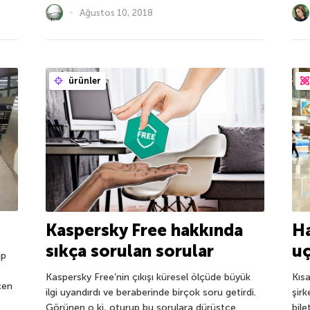
Ağustos 10, 2018
ürünler
Kaspersky Free hakkında
Ha
sıkça sorulan sorular
uç
ıp
Kaspersky Free’nin çıkışı küresel ölçüde büyük
Kıs
çen
ilgi uyandırdı ve beraberinde birçok soru getirdi.
şir
Görünen o ki, oturup bu sorulara dürüstçe
bile