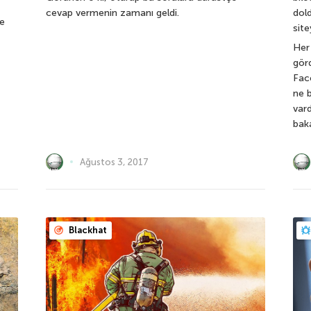
cevap vermenin zamanı geldi.
dol
ve
sit
Her 
görd
Fac
ne b
var
bak
Ağustos 3, 2017
Blackhat