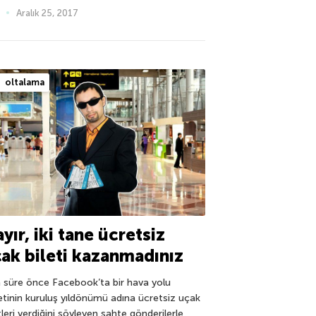
Aralık 25, 2017
oltalama
yır, iki tane ücretsiz
ak bileti kazanmadınız
a süre önce Facebook’ta bir hava yolu
ketinin kuruluş yıldönümü adına ücretsiz uçak
tleri verdiğini söyleyen sahte gönderilerle