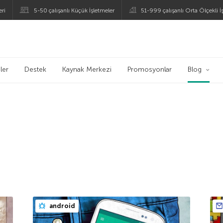
eri
5-50 çalışanlı Küçük İşletmeler
51-999 çalışanlı Orta Ölçekli İ
ogu
ler
Destek
Kaynak Merkezi
Promosyonlar
Blog
android