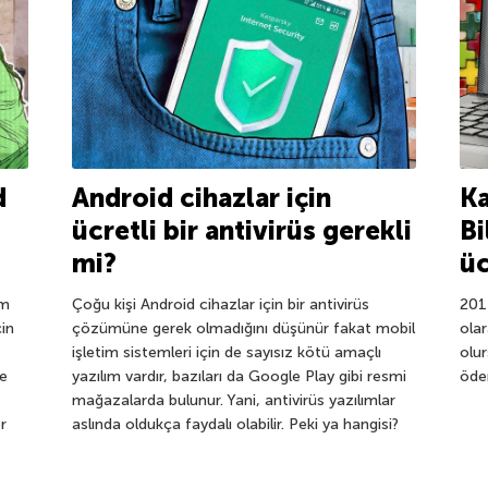
d
Android cihazlar için
Ka
ücretli bir antivirüs gerekli
Bi
mi?
üc
im
Çoğu kişi Android cihazlar için bir antivirüs
201
in
çözümüne gerek olmadığını düşünür fakat mobil
ola
işletim sistemleri için de sayısız kötü amaçlı
olur
le
yazılım vardır, bazıları da Google Play gibi resmi
ödem
mağazalarda bulunur. Yani, antivirüs yazılımlar
r
aslında oldukça faydalı olabilir. Peki ya hangisi?