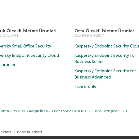
ük Ölçekli İşletme Ürünleri
Orta Ölçekli İşletme Ürünleri
00 ÇALIŞAN
101-999 ÇALIŞAN
ersky Small Office Security
Kaspersky Endpoint Security Clo
persky Endpoint Security Cloud
Kaspersky Endpoint Security for
Business Select
 ürünler
Kaspersky Endpoint Security for
Business Advanced
Tüm ürünler
 İlkesi
Yolsuzluk Karşıtı İlkesi
Lisans Sözleşmesi B2C
Lisans Sözleşmesi B2B
 Merkezi
Haber Bültenleri