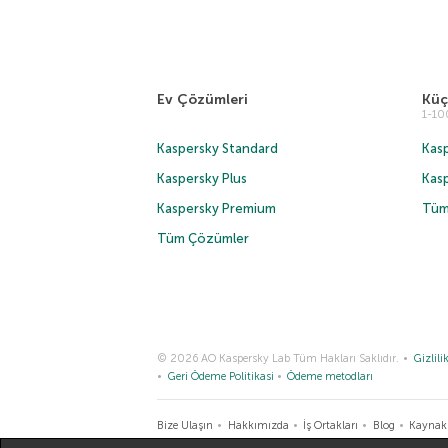
Ev Çözümleri
Küç
1-1
Kaspersky Standard
Kasp
Kaspersky Plus
Kas
Kaspersky Premium
Tüm
Tüm Çözümler
© 2026 AO Kaspersky Lab Tüm Hakları Saklıdır.
Gizlilik
Geri Ödeme Politikasi
Ödeme metodları
Bize Ulaşın
Hakkımızda
İş Ortakları
Blog
Kaynak