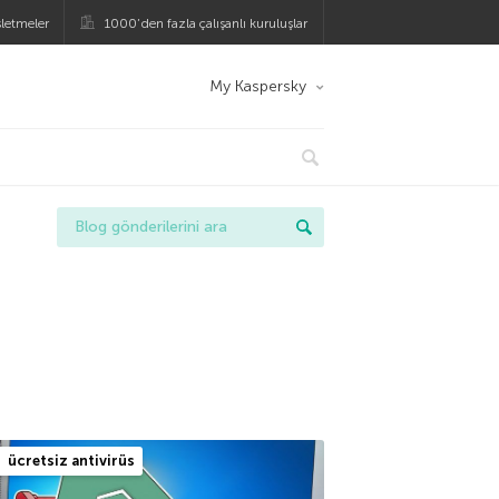
şletmeler
1000’den fazla çalışanlı kuruluşlar
My Kaspersky
ücretsiz antivirüs