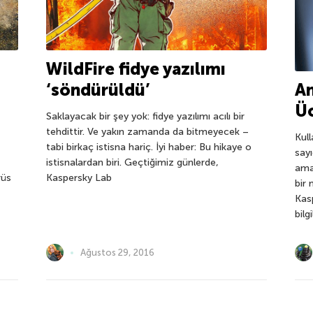
WildFire fidye yazılımı
An
‘söndürüldü’
Üc
Saklayacak bir şey yok: fidye yazılımı acılı bir
tehdittir. Ve yakın zamanda da bitmeyecek –
Kull
tabi birkaç istisna hariç. İyi haber: Bu hikaye o
say
t
istisnalardan biri. Geçtiğimiz günlerde,
ama
rüs
Kaspersky Lab
bir
Kas
bilgi
Ağustos 29, 2016