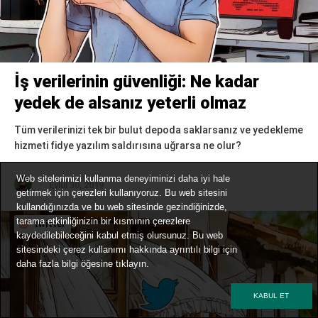
İş verilerinin güvenliği: Ne kadar
yedek de alsanız yeterli olmaz
Tüm verilerinizi tek bir bulut depoda saklarsanız ve yedekleme
hizmeti fidye yazılım saldırısına uğrarsa ne olur?
Web sitelerimizi kullanma deneyiminizi daha iyi hale
Eylül 30, 2019
getirmek için çerezleri kullanıyoruz. Bu web sitesini
kullandığınızda ve bu web sitesinde gezindiğinizde,
tarama etkinliğinizin bir kısmının çerezlere
twitter
kaydedilebileceğini kabul etmiş olursunuz. Bu web
sitesindeki çerez kullanımı hakkında ayrıntılı bilgi için
daha fazla bilgi
öğesine tıklayın.
KABUL ET