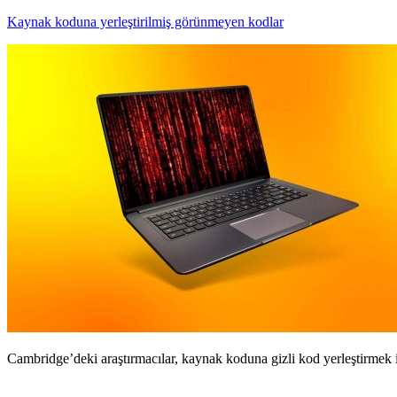
Kaynak koduna yerleştirilmiş görünmeyen kodlar
Cambridge’deki araştırmacılar, kaynak koduna gizli kod yerleştirmek 