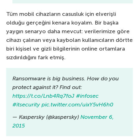
Tüm mobil cihazların casusluk için elverişli
olduğu gerçeğini kenara koyalım. Bir başka
yaygın senaryo daha mevcut: verilerimize göre
cihazı çalınan veya kaybolan kullanıcıların dörtte
biri kişisel ve gizli bilgilerinin online ortamlara
sızdırıldığını fark etmiş.
Ransomware is big business. How do you
protect against it? Find out:
https://t.co/Lnb4Rq7foJ
#infosec
#itsecurity
pic.twitter.com/uixY5vH6h0
— Kaspersky (@kaspersky)
November 6,
2015