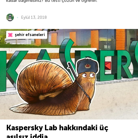
kadar bağımlısınız? Bu testi çözün ve öğrenin.
Eylül 13, 2018
şehir efsaneleri
Kaspersky Lab hakkındaki üç
asılsız iddia