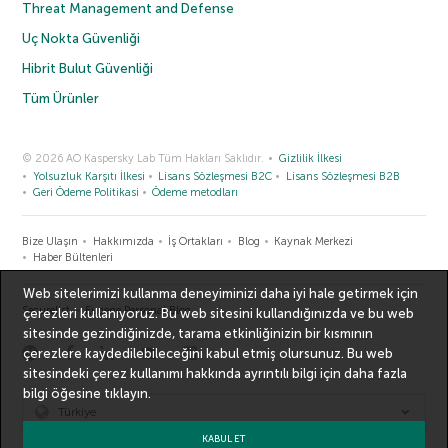
Threat Management and Defense
Uç Nokta Güvenliği
Hibrit Bulut Güvenliği
Tüm Ürünler
© 2026 AO Kaspersky Lab Tüm Hakları Saklıdır.
Gizlilik İlkesi
Yolsuzluk Karşıtı İlkesi
Lisans Sözleşmesi B2C
Lisans Sözleşmesi B2B
Geri Ödeme Politikasi
Ödeme metodları
Bize Ulaşın
Hakkımızda
İş Ortakları
Blog
Kaynak Merkezi
Haber Bültenleri
Web sitelerimizi kullanma deneyiminizi daha iyi hale getirmek için
Securelist
Eugene Personal Blog
çerezleri kullanıyoruz. Bu web sitesini kullandığınızda ve bu web
sitesinde gezindiğinizde, tarama etkinliğinizin bir kısmının
çerezlere kaydedilebileceğini kabul etmiş olursunuz. Bu web
sitesindeki çerez kullanımı hakkında ayrıntılı bilgi için
daha fazla
bilgi
öğesine tıklayın.
Türkiye
KABUL ET