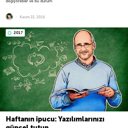
değiştirebilir ve bu durum
Kasım 22, 2016
2017
Haftanın ipucu: Yazılımlarınızı
güncel tutun