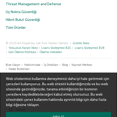
Threat Management and Defense
Uç Nokta Güvenliği
Hibrit Bulut Güvenliği
Tüm Ürünler
© 2026 AO Kaspersky Lab Tüm Hakları Saklıdır.
Gizlilik İlkesi
Yolsuzluk Karşıtı İlkesi
Lisans Sözleşmesi B2C
Lisans Sözleşmesi B2B
Geri Ödeme Politikasi
Ödeme metodları
Bize Ulaşın
Hakkımızda
İş Ortakları
Blog
Kaynak Merkezi
Haber Bültenleri
Web sitelerimizi kullanma deneyiminizi daha iyi hale getirmek için
Securelist
Eugene Personal Blog
çerezleri kullanıyoruz. Bu web sitesini kullandığınızda ve bu web
sitesinde gezindiğinizde, tarama etkinliğinizin bir kısmının
çerezlere kaydedilebileceğini kabul etmiş olursunuz. Bu web
sitesindeki çerez kullanımı hakkında ayrıntılı bilgi için
daha fazla
bilgi
öğesine tıklayın.
Türkiye
KABUL ET