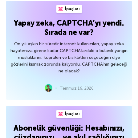
İpuçları
Yapay zeka, CAPTCHA’yı yendi.
Sırada ne var?
On yılı aşkın bir süredir internet kullanıcıları, yapay zeka
hayatımıza girene kadar CAPTCHA’lardaki o bulanık yangın
musluklarını, köprüleri ve bisikletleri seçeceğim diye
gözlerini kısmak zorunda kalıyordu. CAPTCHA’nın geleceği
ne olacak?
Temmuz 16, 2026
İpuçları
Abonelik güvenliği: Hesabınızı,
cüzdanınızı… ve akıl sağlığınızı