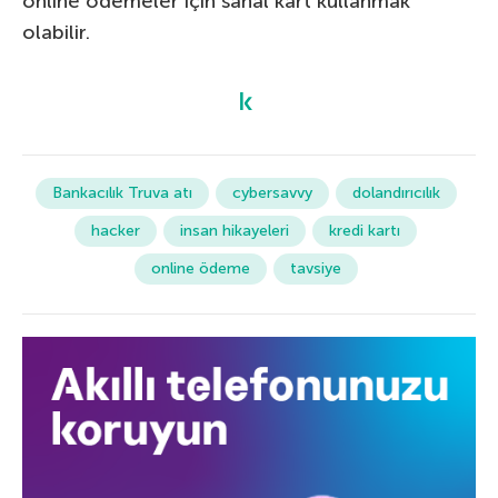
online ödemeler için sanal kart kullanmak
olabilir.
Bankacılık Truva atı
cybersavvy
dolandırıcılık
hacker
insan hikayeleri
kredi kartı
online ödeme
tavsiye