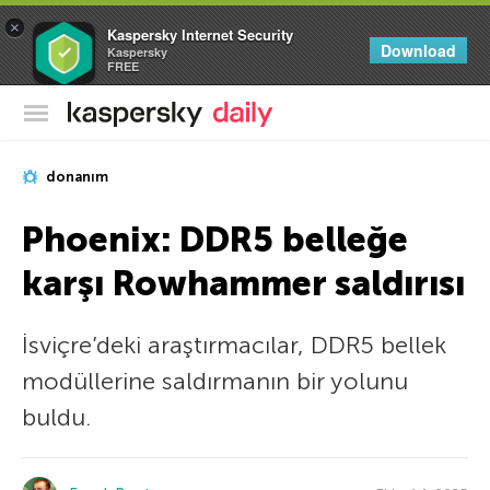
×
Kaspersky Internet Security
Download
Kaspersky
FREE
Kaspersky Resmi Blogu
donanım
Phoenix: DDR5 belleğe
karşı Rowhammer saldırısı
İsviçre’deki araştırmacılar, DDR5 bellek
modüllerine saldırmanın bir yolunu
buldu.