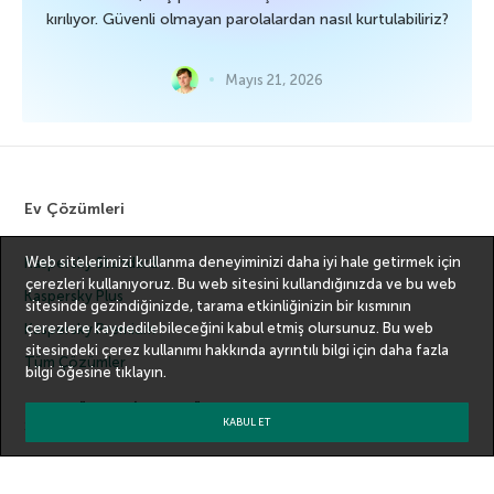
kırılıyor. Güvenli olmayan parolalardan nasıl kurtulabiliriz?
Mayıs 21, 2026
Ev Çözümleri
Web sitelerimizi kullanma deneyiminizi daha iyi hale getirmek için
Kaspersky Standard
çerezleri kullanıyoruz. Bu web sitesini kullandığınızda ve bu web
Kaspersky Plus
sitesinde gezindiğinizde, tarama etkinliğinizin bir kısmının
çerezlere kaydedilebileceğini kabul etmiş olursunuz. Bu web
Kaspersky Premium
sitesindeki çerez kullanımı hakkında ayrıntılı bilgi için
daha fazla
Tüm Çözümler
bilgi
öğesine tıklayın.
Küçük Ölçekli İşletme Ürünleri
KABUL ET
1-100 ÇALIŞAN
Kaspersky Small Office Security