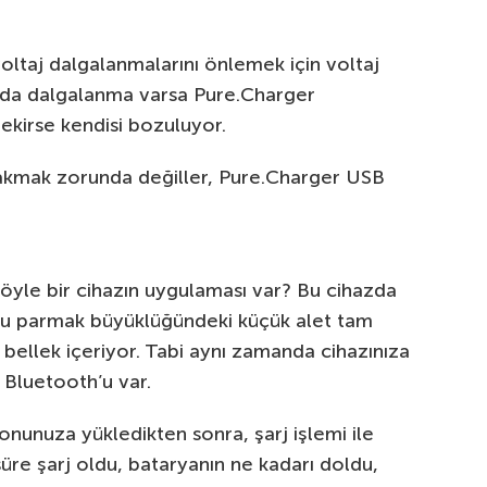
ltaj dalgalanmalarını önlemek için voltaj
ajda dalgalanma varsa Pure.Charger
rekirse kendisi bozuluyor.
p takmak zorunda değiller, Pure.Charger USB
böyle bir cihazın uygulaması var? Bu cihazda
Bu parmak büyüklüğündeki küçük alet tam
h bellek içeriyor. Tabi aynı zamanda cihazınıza
 Bluetooth’u var.
onunuza yükledikten sonra, şarj işlemi ile
ar süre şarj oldu, bataryanın ne kadarı doldu,