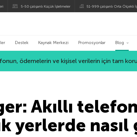
eri
5-50 çalışanlı Küçük İşletmeler
51-999 çalışanlı Orta Ölçekli İ
ogu
ler
Destek
Kaynak Merkezi
Promosyonlar
Blog
lefonun, ödemelerin ve kişisel verilerin için tam ko
r: Akıllı telefon
 yerlerde nasıl