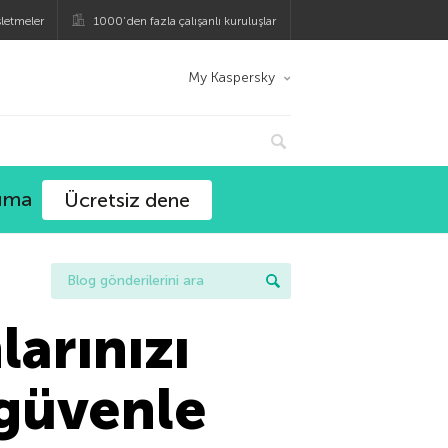
şletmeler
1000’den fazla çalışanlı kuruluşlar
My Kaspersky
ruma
Ücretsiz dene
larınızı
 güvenle