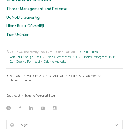
Siber Güvenlik Hizmetleri
Threat Management and Defense
Uç Nokta Güvenliği
Hibrit Bulut Güvenliği
Tüm Ürünler
© 2026 AO Kaspersky Lab Tüm Hakları Saklıdır.
Gizlilik İlkesi
Yolsuzluk Karşıtı İlkesi
Lisans Sözleşmesi B2C
Lisans Sözleşmesi B2B
Geri Ödeme Politikasi
Ödeme metodları
Bize Ulaşın
Hakkımızda
İş Ortakları
Blog
Kaynak Merkezi
Haber Bültenleri
Securelist
Eugene Personal Blog
Türkiye