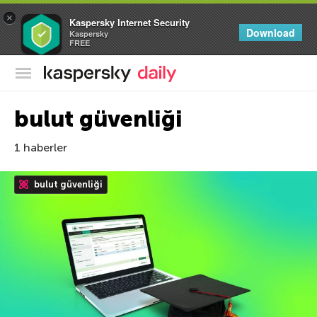
×
Kaspersky Internet Security
Download
Kaspersky
FREE
Kaspersky Resmi Blogu
bulut güvenliği
1 haberler
bulut güvenliği