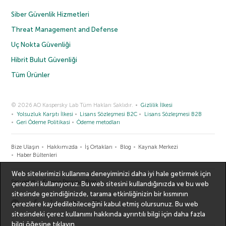
Siber Güvenlik Hizmetleri
Threat Management and Defense
Uç Nokta Güvenliği
Hibrit Bulut Güvenliği
Tüm Ürünler
© 2026 AO Kaspersky Lab Tüm Hakları Saklıdır.
Gizlilik İlkesi
Yolsuzluk Karşıtı İlkesi
Lisans Sözleşmesi B2C
Lisans Sözleşmesi B2B
Geri Ödeme Politikasi
Ödeme metodları
Bize Ulaşın
Hakkımızda
İş Ortakları
Blog
Kaynak Merkezi
Haber Bültenleri
Web sitelerimizi kullanma deneyiminizi daha iyi hale getirmek için
Securelist
Eugene Personal Blog
çerezleri kullanıyoruz. Bu web sitesini kullandığınızda ve bu web
sitesinde gezindiğinizde, tarama etkinliğinizin bir kısmının
çerezlere kaydedilebileceğini kabul etmiş olursunuz. Bu web
sitesindeki çerez kullanımı hakkında ayrıntılı bilgi için
daha fazla
bilgi
öğesine tıklayın.