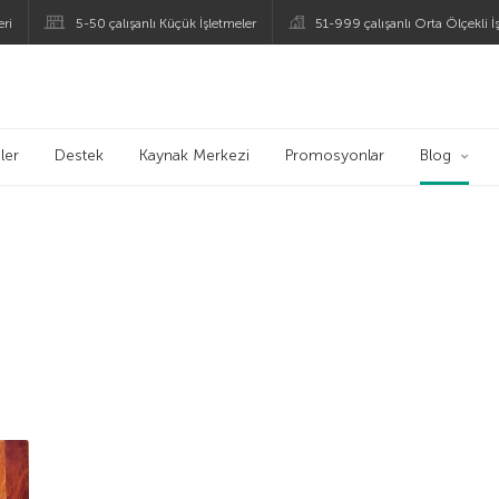
eri
5-50 çalışanlı Küçük İşletmeler
51-999 çalışanlı Orta Ölçekli İ
ogu
ler
Destek
Kaynak Merkezi
Promosyonlar
Blog