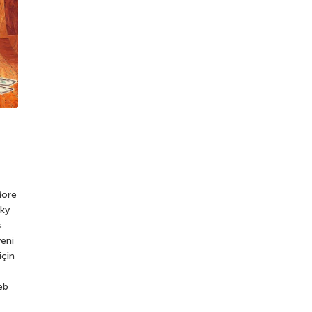
More
sky
s
yeni
için
eb