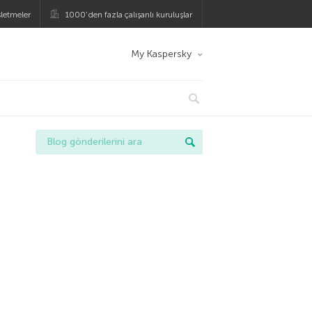
şletmeler
1000’den fazla çalışanlı kuruluşlar
My Kaspersky