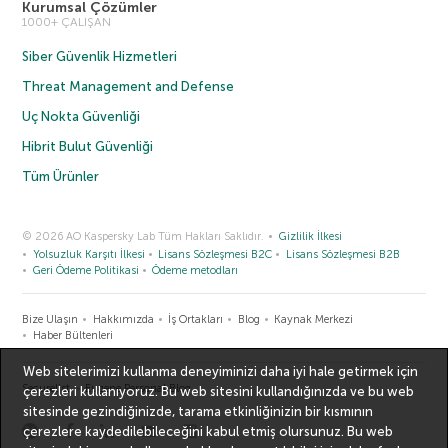
Kurumsal Çözümler
1000+ ÇALIŞAN
Siber Güvenlik Hizmetleri
Threat Management and Defense
Uç Nokta Güvenliği
Hibrit Bulut Güvenliği
Tüm Ürünler
© 2026 AO Kaspersky Lab Tüm Hakları Saklıdır.
Gizlilik İlkesi
Yolsuzluk Karşıtı İlkesi
Lisans Sözleşmesi B2C
Lisans Sözleşmesi B2B
Geri Ödeme Politikasi
Ödeme metodları
Bize Ulaşın
Hakkımızda
İş Ortakları
Blog
Kaynak Merkezi
Haber Bültenleri
Web sitelerimizi kullanma deneyiminizi daha iyi hale getirmek için
Securelist
Eugene Personal Blog
çerezleri kullanıyoruz. Bu web sitesini kullandığınızda ve bu web
sitesinde gezindiğinizde, tarama etkinliğinizin bir kısmının
çerezlere kaydedilebileceğini kabul etmiş olursunuz. Bu web