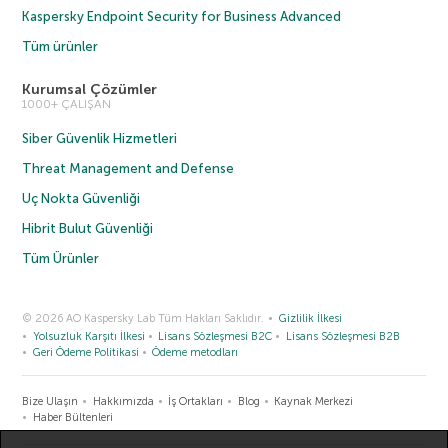
Kaspersky Endpoint Security for Business Advanced
Tüm ürünler
Kurumsal Çözümler
1000+ ÇALIŞAN
Siber Güvenlik Hizmetleri
Threat Management and Defense
Uç Nokta Güvenliği
Hibrit Bulut Güvenliği
Tüm Ürünler
© 2026 AO Kaspersky Lab Tüm Hakları Saklıdır.
Gizlilik İlkesi
Yolsuzluk Karşıtı İlkesi
Lisans Sözleşmesi B2C
Lisans Sözleşmesi B2B
Geri Ödeme Politikasi
Ödeme metodları
Bize Ulaşın
Hakkımızda
İş Ortakları
Blog
Kaynak Merkezi
Haber Bültenleri