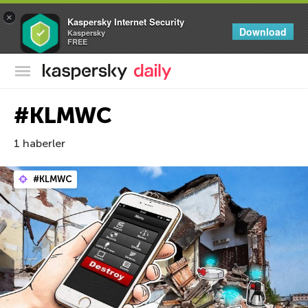
×
Kaspersky Internet Security
Download
Kaspersky
FREE
Kaspersky Resmi Blogu
#KLMWC
1 haberler
#KLMWC