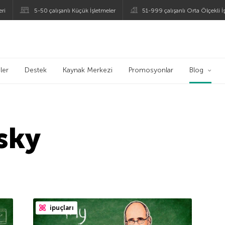
eri
5-50 çalışanlı Küçük İşletmeler
51-999 çalışanlı Orta Ölçekli İ
ogu
ler
Destek
Kaynak Merkezi
Promosyonlar
Blog
sky
ipuçları