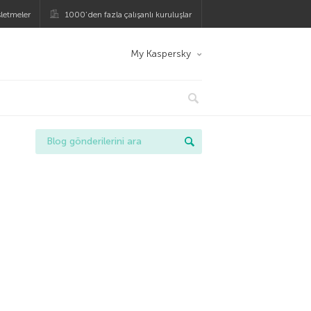
şletmeler
1000’den fazla çalışanlı kuruluşlar
My Kaspersky