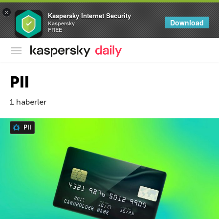
×
Kaspersky Internet Security
Download
Kaspersky
FREE
Kaspersky Resmi Blogu
PII
1 haberler
PII