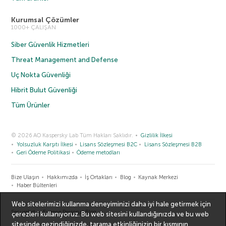
Kurumsal Çözümler
1000+ ÇALIŞAN
Siber Güvenlik Hizmetleri
Threat Management and Defense
Uç Nokta Güvenliği
Hibrit Bulut Güvenliği
Tüm Ürünler
© 2026 AO Kaspersky Lab Tüm Hakları Saklıdır.
Gizlilik İlkesi
Yolsuzluk Karşıtı İlkesi
Lisans Sözleşmesi B2C
Lisans Sözleşmesi B2B
Geri Ödeme Politikasi
Ödeme metodları
Bize Ulaşın
Hakkımızda
İş Ortakları
Blog
Kaynak Merkezi
Haber Bültenleri
Web sitelerimizi kullanma deneyiminizi daha iyi hale getirmek için
Securelist
Eugene Personal Blog
çerezleri kullanıyoruz. Bu web sitesini kullandığınızda ve bu web
sitesinde gezindiğinizde, tarama etkinliğinizin bir kısmının