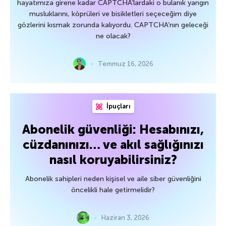
hayatımıza girene kadar CAPTCHA’lardaki o bulanık yangın
musluklarını, köprüleri ve bisikletleri seçeceğim diye
gözlerini kısmak zorunda kalıyordu. CAPTCHA’nın geleceği
ne olacak?
Temmuz 16, 2026
İpuçları
Abonelik güvenliği: Hesabınızı,
cüzdanınızı… ve akıl sağlığınızı
nasıl koruyabilirsiniz?
Abonelik sahipleri neden kişisel ve aile siber güvenliğini
öncelikli hale getirmelidir?
Haziran 3, 2026