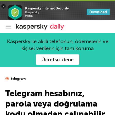
×
Kaspersky Internet Security
Download
Kaspersky
FREE
Kaspersky Resmi Blogu
Kaspersky ile akıllı telefonun, ödemelerin ve
kişisel verilerin için tam koruma
Ücretsiz dene
telegram
Telegram hesabınız,
parola veya doğrulama
kodu olmadan çalınabilir