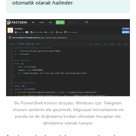
otomatik olarak halleder.
Bu PowerShell komut dosyası, Windows için Telegram
oturum verilerini ele geçirerek, bilgisayar korsanlarının ne
parola ne de doğrulama kodları olmadan hesapları ele
almalarına olanak tanıyor.