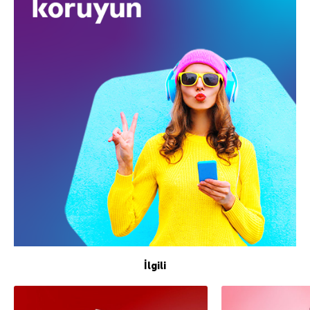
İlgili