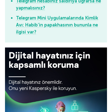
Telegram hesabınız saldırıya uğrarsa ne
yapmalısınız?
Telegram Mini Uygulamalarında Kimlik
Avı: Habib’in papakhasının bununla ne
ilgisi var?