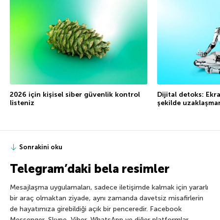
2026 için kişisel siber güvenlik kontrol
Dijital detoks: Ekr
listeniz
şekilde uzaklaşman
Sonrakini oku
Telegram’daki bela resimler
Mesajlaşma uygulamaları, sadece iletişimde kalmak için yararlı
bir araç olmaktan ziyade, aynı zamanda davetsiz misafirlerin
de hayatımıza girebildiği açık bir penceredir. Facebook
Messenger, Skype, Viber, WhatsApp ve diğer platformlar