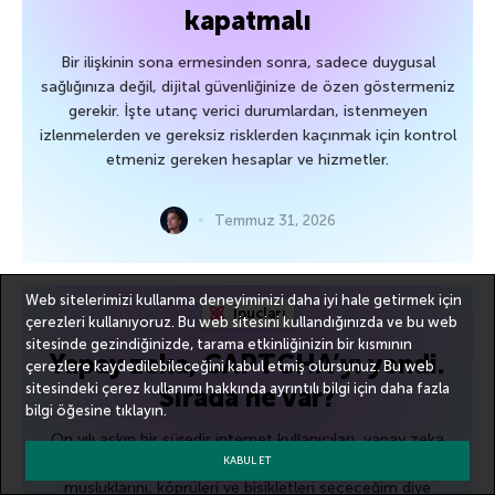
kapatmalı
Bir ilişkinin sona ermesinden sonra, sadece duygusal
sağlığınıza değil, dijital güvenliğinize de özen göstermeniz
gerekir. İşte utanç verici durumlardan, istenmeyen
izlenmelerden ve gereksiz risklerden kaçınmak için kontrol
etmeniz gereken hesaplar ve hizmetler.
Temmuz 31, 2026
Web sitelerimizi kullanma deneyiminizi daha iyi hale getirmek için
İpuçları
çerezleri kullanıyoruz. Bu web sitesini kullandığınızda ve bu web
sitesinde gezindiğinizde, tarama etkinliğinizin bir kısmının
Yapay zeka, CAPTCHA’yı yendi.
çerezlere kaydedilebileceğini kabul etmiş olursunuz. Bu web
sitesindeki çerez kullanımı hakkında ayrıntılı bilgi için
daha fazla
Sırada ne var?
bilgi
öğesine tıklayın.
On yılı aşkın bir süredir internet kullanıcıları, yapay zeka
hayatımıza girene kadar CAPTCHA’lardaki o bulanık yangın
KABUL ET
musluklarını, köprüleri ve bisikletleri seçeceğim diye