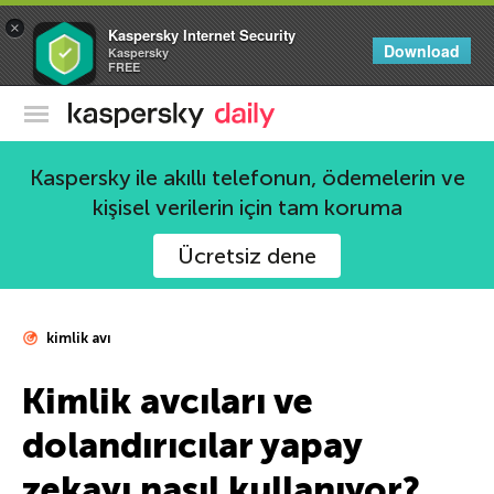
×
Kaspersky Internet Security
Download
Kaspersky
FREE
Kaspersky Resmi Blogu
Kaspersky ile akıllı telefonun, ödemelerin ve
kişisel verilerin için tam koruma
Ücretsiz dene
kimlik avı
Kimlik avcıları ve
dolandırıcılar yapay
zekayı nasıl kullanıyor?