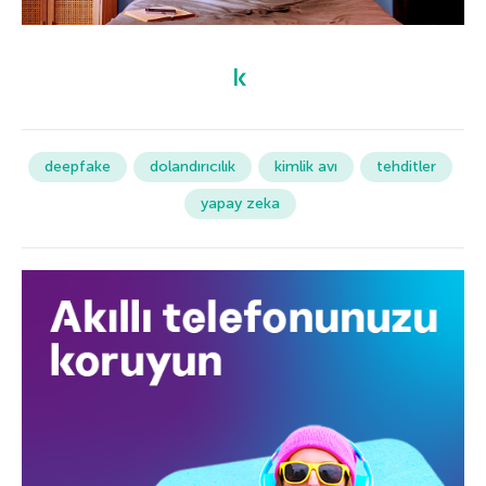
deepfake
dolandırıcılık
kimlik avı
tehditler
yapay zeka