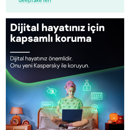
deepfake’leri