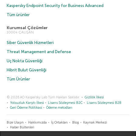
Kaspersky Endpoint Security for Business Advanced
Tüm ürünler
Kurumsal Çözümler
1000+ ÇALIŞAN
Siber Güvenlik Hizmetleri
Threat Management and Defense
Uç Nokta Güvenliği
Hibrit Bulut Güvenliği
Tüm Ürünler
© 2026 AO Kaspersky Lab Tüm Hakları Saklıdır.
Gizlilik İlkesi
Yolsuzluk Karşıtı İlkesi
Lisans Sözleşmesi B2C
Lisans Sözleşmesi B2B
Geri Ödeme Politikasi
Ödeme metodları
Bize Ulaşın
Hakkımızda
İş Ortakları
Blog
Kaynak Merkezi
Haber Bültenleri