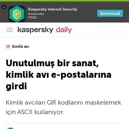
×
Kaspersky Internet Security
Download
Kaspersky
FREE
Kaspersky Resmi Blogu
kimlik avı
Unutulmuş bir sanat,
kimlik avı e-postalarına
girdi
Kimlik avcıları QR kodlarını maskelemek
için ASCII kullanıyor.