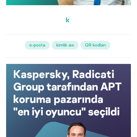
e-posta
kimlik avı
QR kodları