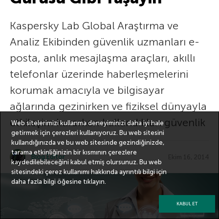
Kaspersky Lab Global Araştırma ve
Analiz Ekibinden güvenlik uzmanları e-
posta, anlık mesajlaşma araçları, akıllı
telefonlar üzerinde haberleşmelerini
korumak amacıyla ve bilgisayar
ağlarında gezinirken ve fiziksel dünyayla
etkileşim kurarken kullandıkları güvenlik
Web sitelerimizi kullanma deneyiminizi daha iyi hale
getirmek için çerezleri kullanıyoruz. Bu web sitesini
kullandığınızda ve bu web sitesinde gezindiğinizde,
tarama etkinliğinizin bir kısmının çerezlere
Blog Editor
Ekim 16, 2014
kaydedilebileceğini kabul etmiş olursunuz. Bu web
sitesindeki çerez kullanımı hakkında ayrıntılı bilgi için
daha fazla bilgi
öğesine tıklayın.
KABUL ET