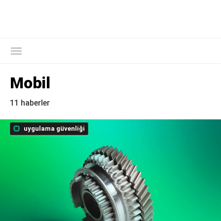
Download
Kaspersky
FREE
Kaspersky Resmi Blogu
Mobil
11 haberler
uygulama güvenliği